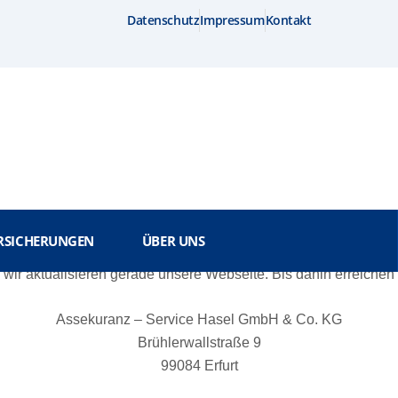
Datenschutz
Impressum
Kontakt
ERSICHERUNGEN
ÜBER UNS
 wir aktualisieren gerade unsere Webseite. Bis dahin erreichen S
As­se­ku­ranz – Ser­vice Ha­sel GmbH & Co. KG
Brühlerwallstraße 9
99084 Erfurt