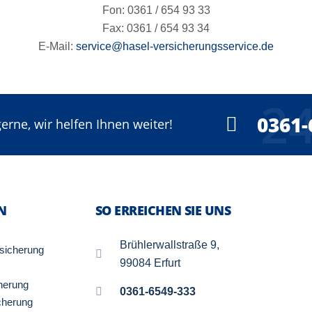
Fon: 0361 / 654 93 33
Fax: 0361 / 654 93 34
E-Mail:
service@hasel-versicherungsservice.de
24
0361-
erne, wir helfen Ihnen weiter!
N
SO ERREICHEN SIE UNS
Brühlerwallstraße 9,
rsicherung
99084 Erfurt
herung
0361-6549-333
cherung